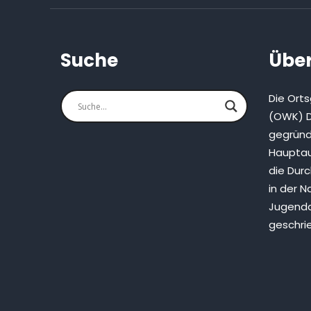
Suche
Über
Die Ort
(OWK) D
gegründ
Hauptau
die Dur
in der N
Jugenda
geschri