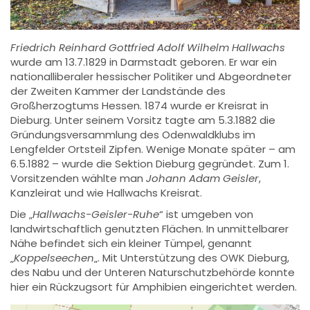
Friedrich Reinhard Gottfried Adolf Wilhelm Hallwachs
wurde am 13.7.1829 in Darmstadt geboren. Er war ein
nationalliberaler hessischer Politiker und Abgeordneter
der Zweiten Kammer der Landstände des
Großherzogtums Hessen. 1874 wurde er Kreisrat in
Dieburg. Unter seinem Vorsitz tagte am 5.3.1882 die
Gründungsversammlung des Odenwaldklubs im
Lengfelder Ortsteil Zipfen. Wenige Monate später – am
6.5.1882 – wurde die Sektion Dieburg gegründet. Zum 1.
Vorsitzenden wählte man
Johann Adam Geisler
,
Kanzleirat und wie Hallwachs Kreisrat.
Die „
Hallwachs-Geisler-Ruhe
“ ist umgeben von
landwirtschaftlich genutzten Flächen. In unmittelbarer
Nähe befindet sich ein kleiner Tümpel, genannt
„
Koppelseechen
„. Mit Unterstützung des OWK Dieburg,
des Nabu und der Unteren Naturschutzbehörde konnte
hier ein Rückzugsort für Amphibien eingerichtet werden.