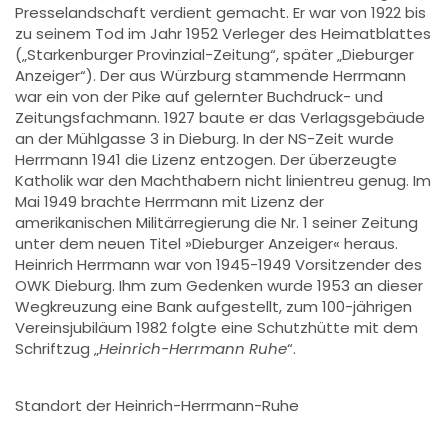
Presselandschaft verdient gemacht. Er war von 1922 bis
zu seinem Tod im Jahr 1952 Verleger des Heimatblattes
(„Starkenburger Provinzial-Zeitung“, später „Dieburger
Anzeiger“). Der aus Würzburg stammende Herrmann
war ein von der Pike auf gelernter Buchdruck- und
Zeitungsfachmann. 1927 baute er das Verlagsgebäude
an der Mühlgasse 3 in Dieburg. In der NS-Zeit wurde
Herrmann 1941 die Lizenz entzogen. Der überzeugte
Katholik war den Machthabern nicht linientreu genug. Im
Mai 1949 brachte Herrmann mit Lizenz der
amerikanischen Militärregierung die Nr. 1 seiner Zeitung
unter dem neuen Titel »Dieburger Anzeiger« heraus.
Heinrich Herrmann war von 1945-1949 Vorsitzender des
OWK Dieburg. Ihm zum Gedenken wurde 1953 an dieser
Wegkreuzung eine Bank aufgestellt, zum 100-jährigen
Vereinsjubiläum 1982 folgte eine Schutzhütte mit dem
Schriftzug „
Heinrich-Herrmann Ruhe
“.
Standort der Heinrich-Herrmann-Ruhe