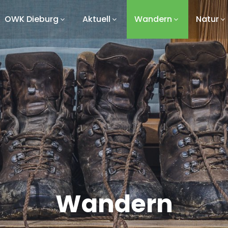
OWK Dieburg
Aktuell
Wandern
Natur
Wandern