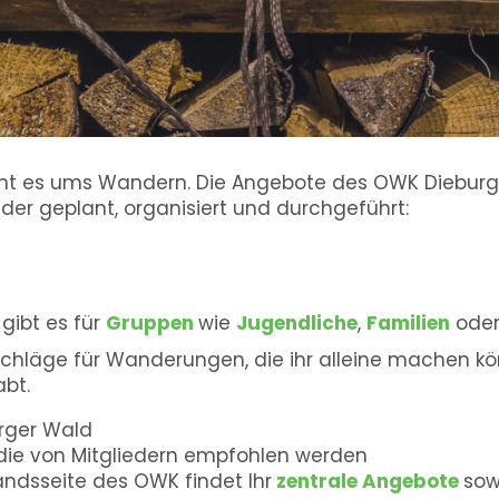
eht es ums Wandern. Die Angebote des OWK Dieburg
ieder geplant, organisiert und durchgeführt:
gibt es für
Gruppen
wie
Jugendliche
,
Familien
ode
chläge für Wanderungen, die ihr alleine machen kö
abt.
rger Wald
 die von Mitgliedern empfohlen werden
ndsseite des OWK findet Ihr
zentrale Angebote
sow