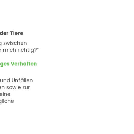
der Tiere
g zwischen
h mich richtig?“
iges Verhalten
 und Unfällen
en sowie zur
eine
gliche