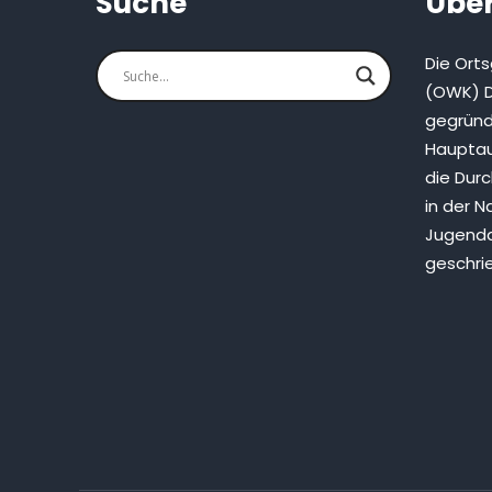
Suche
Über
Die Ort
(OWK) D
gegründ
Hauptau
die Dur
in der N
Jugenda
geschri