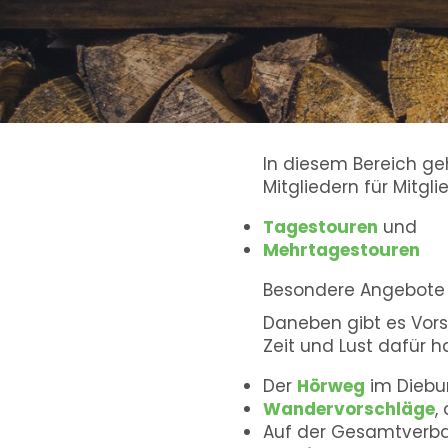
In diesem Bereich g
Mitgliedern für Mitgl
Tagestouren
und
Mehrtagestouren
Besondere Angebote 
Daneben gibt es Vors
Zeit und Lust dafür h
Der
Hörweg
im Diebu
Wandervorschläge
,
Auf der Gesamtverba