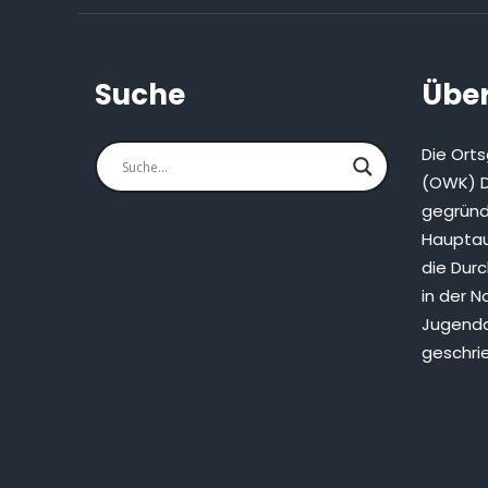
Suche
Über
Die Ort
(OWK) D
gegründ
Hauptau
die Dur
in der N
Jugenda
geschri