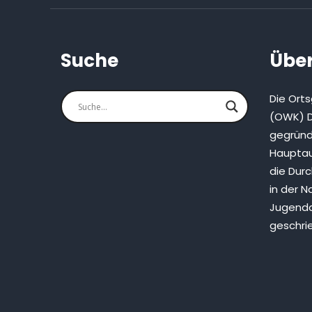
Suche
Über
Die Ort
(OWK) D
gegründ
Hauptau
die Dur
in der N
Jugenda
geschri