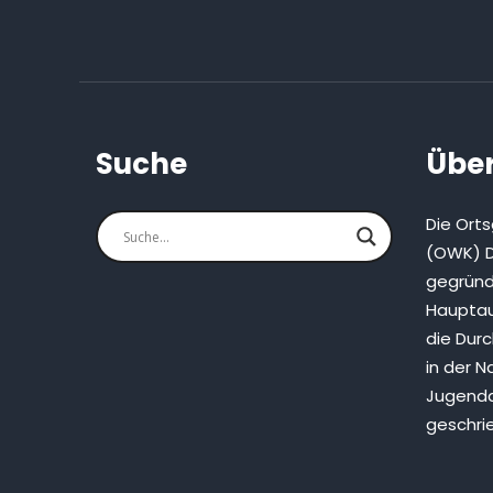
Suche
Über
Die Ort
(OWK) D
gegründ
Hauptau
die Dur
in der N
Jugenda
geschri