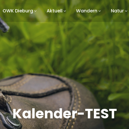
OWK Dieburg
Aktuell
Wandern
Natur
Kalender-TEST