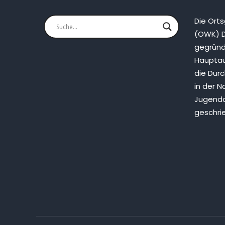
Die Ort
(OWK) D
gegründ
Hauptau
die Dur
in der N
Jugenda
geschri