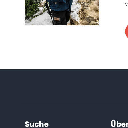
v
Suche
Über