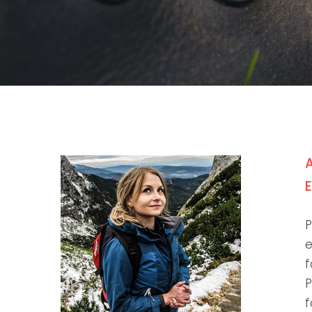
P
e
f
P
f