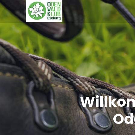
Willko
Od