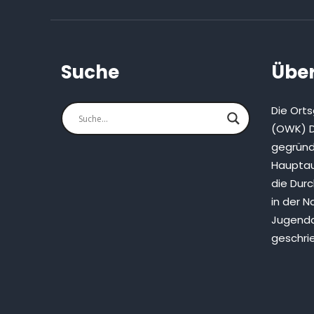
Suche
Über
Die Ort
(OWK) D
gegründ
Hauptau
die Dur
in der N
Jugenda
geschri