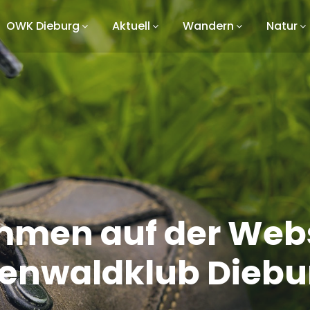
OWK Dieburg
Aktuell
Wandern
Natur
mmen auf der Webs
enwaldklub Diebu