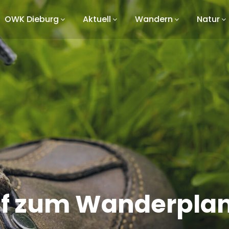
OWK Dieburg
Aktuell
Wandern
Natur
uf zum Wanderplan