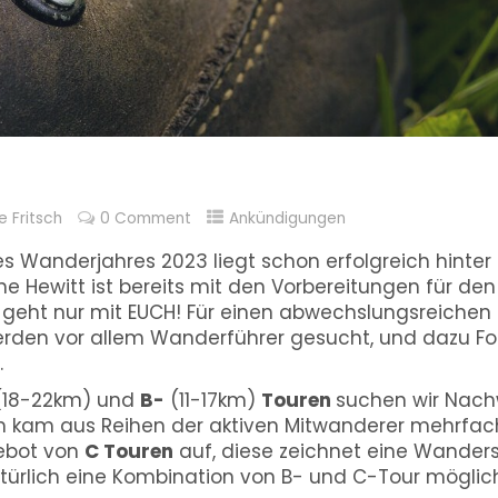
e Fritsch
0 Comment
Ankündigungen
es Wanderjahres 2023 liegt schon erfolgreich hinter
 Hewitt ist bereits mit den Vorbereitungen für d
 geht nur mit EUCH! Für einen abwechslungsreichen 
rden vor allem Wanderführer gesucht, und dazu Fot
.
18-22km) und
B-
(11-17km)
Touren
suchen wir Nac
 kam aus Reihen der aktiven Mitwanderer mehrfa
ebot von
C Touren
auf, diese zeichnet eine Wanderst
atürlich eine Kombination von B- und C-Tour möglich