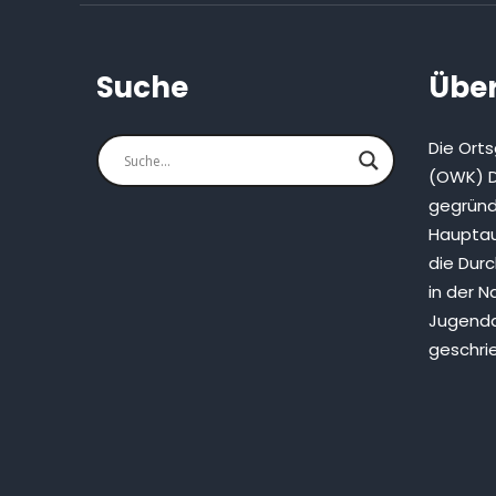
Suche
Über
Die Ort
(OWK) D
gegründ
Hauptau
die Dur
in der N
Jugenda
geschri