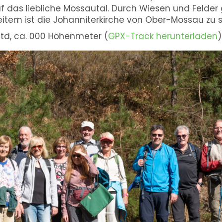
uf das liebliche Mossautal. Durch Wiesen und Felder
item ist die Johanniterkirche von Ober-Mossau zu 
Std, ca. 000 Höhenmeter (
GPX-Track herunterladen
)