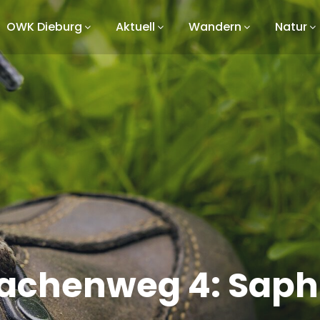
OWK Dieburg
Aktuell
Wandern
Natur
achenweg 4: Saph