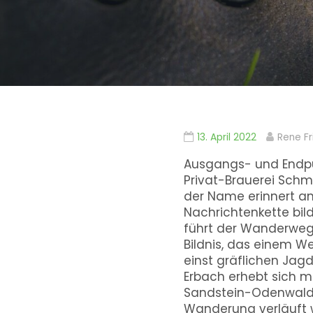
13. April 2022
Rene Fr
Ausgangs- und Endpun
Privat-Brauerei Schm
der Name erinnert an 
Nachrichtenkette bil
führt der Wanderweg ü
Bildnis, das einem We
einst gräflichen Jag
Erbach erhebt sich mi
Sandstein-Odenwaldes
Wanderung verläuft w