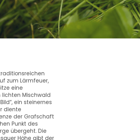
raditionsreichen
uf zum Lärmfeuer,
itze eine
 lichten Mischwald
ild“, ein steinernes
r diente
renze der Grafschaft
chen Punkt des
rge übergeht. Die
ssauer Höhe gibt der