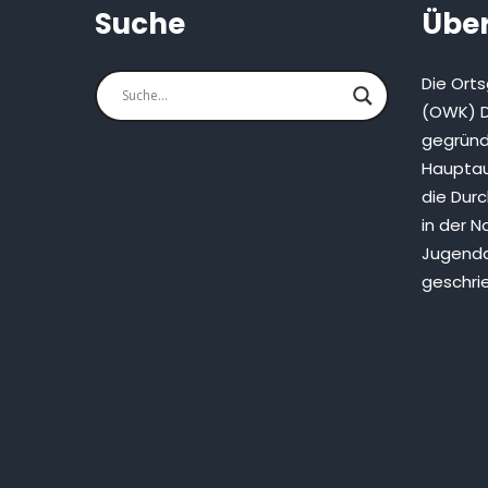
Suche
Über
Die Ort
(OWK) D
gegründ
Hauptau
die Dur
in der N
Jugenda
geschri