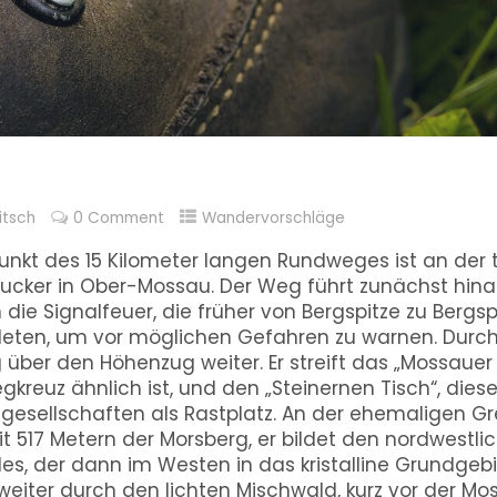
itsch
0 Comment
Wandervorschläge
kt des 15 Kilometer langen Rundweges ist an der t
ucker in Ober-Mossau. Der Weg führt zunächst hina
die Signalfeuer, die früher von Bergspitze zu Bergsp
deten, um vor möglichen Gefahren zu warnen. Durch
ber den Höhenzug weiter. Er streift das „Mossauer B
gkreuz ähnlich ist, und den „Steinernen Tisch“, diese
dgesellschaften als Rastplatz. An der ehemaligen G
t 517 Metern der Morsberg, er bildet den nordwestli
, der dann im Westen in das kristalline Grundgebi
eiter durch den lichten Mischwald, kurz vor der Mo