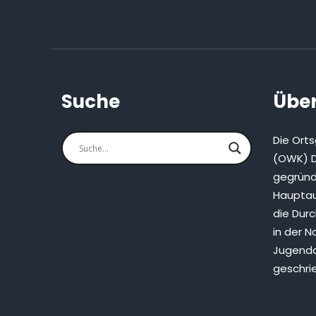
Suche
Über
Die Ort
(OWK) D
gegründ
Hauptau
die Dur
in der N
Jugenda
geschri