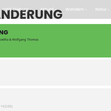
NDERUNG
OWK Dieburg
Aktuell
Wandern
Natur
NG
Roswitha & Wolfgang Thomas
+02:00)