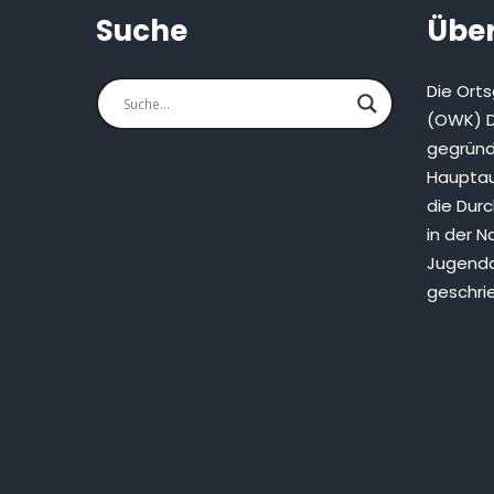
Suche
Über
Die Ort
(OWK) D
gegründ
Hauptau
die Dur
in der N
Jugenda
geschri