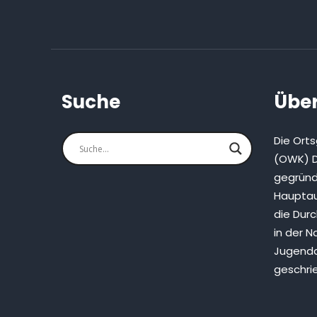
Suche
Über
Die Ort
(OWK) D
gegründ
Hauptau
die Dur
in der N
Jugenda
geschri