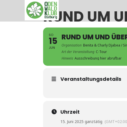
RUND UM U
RUND UM UND ÜBE
SO
15
Organisation
Benita & Charly Djabea / S
JUN
Art der Veranstaltung
C-Tour
Hinweis
Ausschreibung hier abrufbar
Veranstaltungsdetails
Uhrzeit
15. Juni 2025 ganztätig
(GMT+02:00