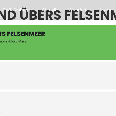
ND ÜBERS FELSEN
OWK Dieburg
Aktuell
Wandern
Natur
RS FELSENMEER
imone & Jörg März
)