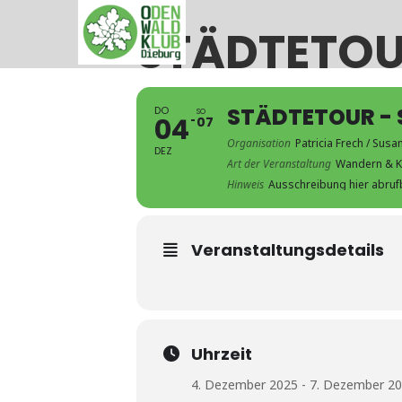
STÄDTETOU
STÄDTETOUR -
DO
SO
04
07
Organisation
Patricia Frech / Susa
DEZ
Art der Veranstaltung
Wandern & K
Hinweis
Ausschreibung hier abruf
Veranstaltungsdetails
Uhrzeit
4. Dezember 2025 - 7. Dezember 20