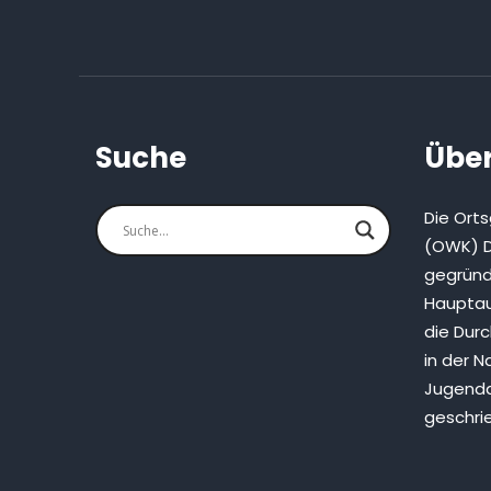
Suche
Über
Die Ort
(OWK) D
gegründ
Hauptau
die Dur
in der N
Jugenda
geschri