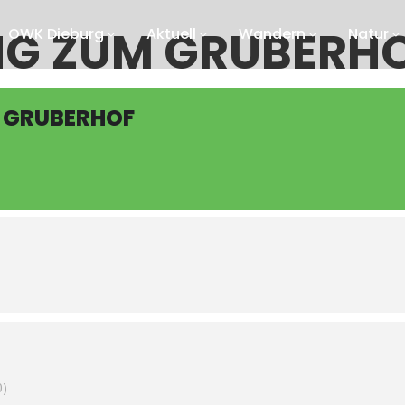
G ZUM GRUBERH
OWK Dieburg
Aktuell
Wandern
Natur
 GRUBERHOF
0)