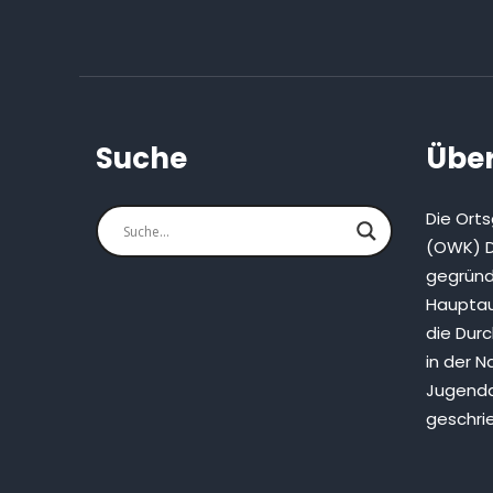
Suche
Über
Die Ort
(OWK) D
gegründ
Hauptau
die Dur
in der N
Jugenda
geschri