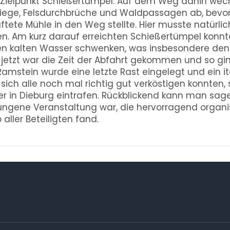
 Zielpunkt Schießertümpel. Auf dem Weg dahin wec
tiege, Felsdurchbrüche und Waldpassagen ab, bevo
ftete Mühle in den Weg stellte. Hier musste natürli
en. Am kurz darauf erreichten Schießertümpel kon
aren kalten Wasser schwenken, was insbesondere den 
 jetzt war die Zeit der Abfahrt gekommen und so gi
amstein wurde eine letzte Rast eingelegt und ein it
sich alle noch mal richtig gut verköstigen konnten,
er in Dieburg eintrafen. Rückblickend kann man sage
ngene Veranstaltung war, die hervorragend organi
aller Beteiligten fand.