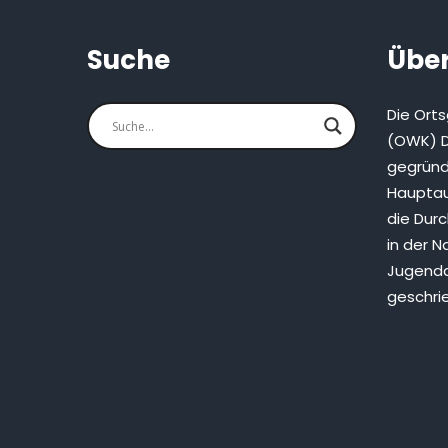
Suche
Über
Die Ort
(OWK) D
gegründ
Hauptau
die Dur
in der N
Jugenda
geschri