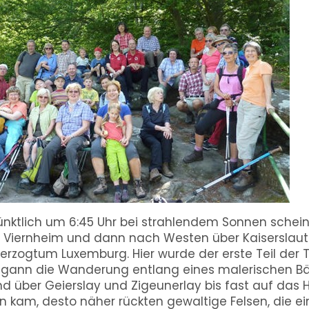
ünktlich um 6:45 Uhr bei strahlendem Sonnen schein 
 Viernheim und dann nach Westen über Kaiserslaute
rzogtum Luxemburg. Hier wurde der erste Teil der
egann die Wanderung entlang eines malerischen B
d über Geierslay und Zigeunerlay bis fast auf das
an kam, desto näher rückten gewaltige Felsen, die