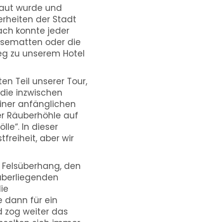
baut wurde und
erheiten der Stadt
ch konnte jeder
asematten oder die
eg zu unserem Hotel
n Teil unserer Tour,
 die inzwischen
iner anfänglichen
er Räuberhöhle auf
le“. In dieser
freiheit, aber wir
n Felsüberhang, den
überliegenden
ie
 dann für ein
d zog weiter das