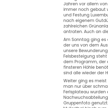
Jahren vor allem von
immer noch gebaut wi
und Festung Luxembu
nach eigenem Gutdünk
zahlreichen Grünanl
antraten. Auch an di
Am Sonntag ging es d
der uns von dem Ausga
unsere Bewunderung o
Felsbesteigung steht
dem Programm, der and
finsteren Höhle benöt
sind alle wieder der 
Weiter ging es meist
man nur über schmale
Ferlsplateau wurden 
Nachwuchsabteilung 
Gruppenfoto genutzt.