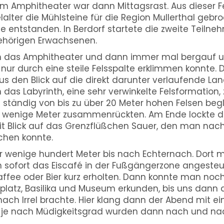
. Im Amphitheater war dann Mittagsrast. Aus dieser 
lalter die Mühlsteine für die Region Mullerthal gebr
e entstanden. In Berdorf startete die zweite Teiln
ehörigen Erwachsenen.
h das Amphitheater und dann immer mal bergauf u
nur durch eine steile Felsspalte erklimmen konnte
s den Blick auf die direkt darunter verlaufende Lan
das Labyrinth, eine sehr verwinkelte Felsformation, 
ständig von bis zu über 20 Meter hohen Felsen begl
 wenige Meter zusammenrückten. Am Ende lockte da
it Blick auf das Grenzflüßchen Sauer, den man nac
chen konnte.
 wenige hundert Meter bis nach Echternach. Dort 
 sofort das Eiscafé in der Fußgängerzone angeste
Kaffee oder Bier kurz erholten. Dann konnte man noc
platz, Basilika und Museum erkunden, bis uns dann 
nach Irrel brachte. Hier klang dann der Abend mit e
je nach Müdigkeitsgrad wurden dann nach und na