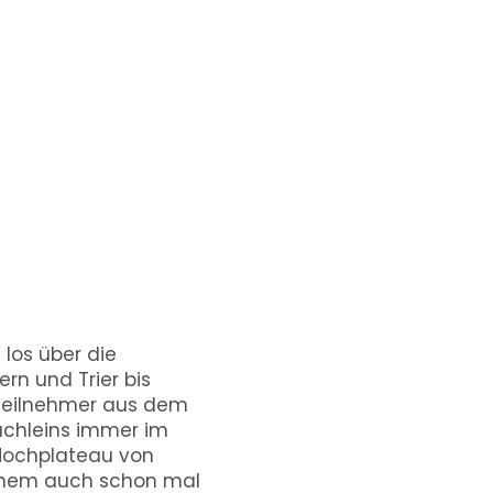
los über die
rn und Trier bis
 Teilnehmer aus dem
ächleins immer im
 Hochplateau von
 einem auch schon mal