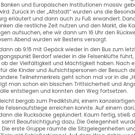
 Banken und Europäischen Institutionen massiv ge
rd. Zurück in der „Altstadt“ wurden uns die Besond
rg erläutert und dann auch zu Fuß erwandert. Dana
en die restliche Zeit nutzen und den Markt, die K
agen aufsuchen, ehe wir dann um 16 Uhr den Rückw
esem Abend wurden wir Bestens versorgt.
ann ab 9:15 mit Gepäck wieder in den Bus zum letzte
ngspunkt Berdorf wieder in die Felsenklüfte führt,
b der Vielfältigkeit und Mächtigkeit haben. Nach e
 für die Kinder und Aufsichtspersonen der Besuch d
ere Teilnehmerkreis geht schon mal vor in die „Höl
igt man schon ein bisschen Trittsicherheit und Angst
Hölle entstiegen und konnten den Weg fortsetzen.
 leicht bergab zum Prediktstuhl, einem kanzelartige
 Felsenaufstiege erreichen konnte. Auf einem dar
dann die Rucksäcke geplündert. Kaum fertig, stieß d
samt Beaufsichtigung dazu. Die Gelegenheit wurde
 Die erste Gruppe räumte die Sitzgelegenheiten un