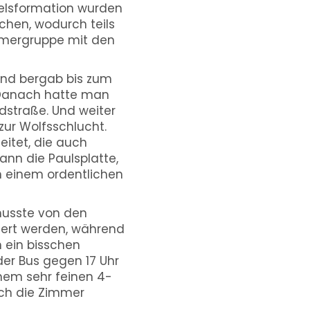
Felsformation wurden
ochen, wodurch teils
ehmergruppe mit den
nd bergab bis zum
. Danach hatte man
dstraße. Und weiter
zur Wolfsschlucht.
eitet, die auch
nn die Paulsplatte,
h einem ordentlichen
musste von den
uert werden, während
h ein bisschen
der Bus gegen 17 Uhr
inem sehr feinen 4-
ch die Zimmer