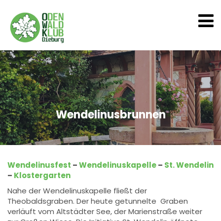
Wendelinusbrunnen
Wendelinusfest
–
Wendelinuskapelle
–
St. Wendelin
–
Klostergarten
Nahe der Wendelinuskapelle fließt der
Theobaldsgraben. Der heute getunnelte Graben
verläuft vom Altstädter See, der Marienstraße weiter